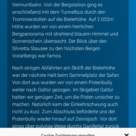
Vermuntbahn. Von der Bergstation ging es
anschließend mit dem Tunnelbus durch den
Trominierstollen auf die Bielerhöhe. Auf 2.032m
Höhe wurden wir von einem herrlichen
Bergpanorama mit strahlend blauem Himmel und
Sonnenschein überrascht. Der Blick über den
Silvretta Stausee zu den höchsten Bergen
Vorarlbergs war famos.
Nach einigen Abfahrten am Skilift der Bielerhöhe
war der nächste Halt beim Sammelplatz der Safari.
Von dort aus wurden wir von einem Pistenbully
weiter nach Galtür gezogen. Im Skigebiet Galtür
hatten wir genügen Zeit, um die Pisten unsicher zu
machen. Natürlich kam der Einkehrschwung auch
nicht zu kurz. Zum Abschluss beförderte uns der
Pistenbully wieder hinauf auf Zeinisjoch. Vor dort
gings über pulvrige Wege durchs Ganifertal zurück
nach Partenen.
Cookie-Zustimmung verwalten