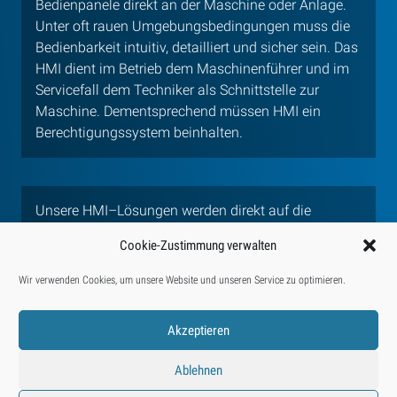
Bedienpanele direkt an der Maschine oder Anlage.
Unter oft rauen Umgebungsbedingungen muss die
Bedienbarkeit intuitiv, detailliert und sicher sein. Das
HMI dient im Betrieb dem Maschinenführer und im
Servicefall dem Techniker als Schnittstelle zur
Maschine. Dementsprechend müssen HMI ein
Berechtigungssystem beinhalten.
Unsere HMI–Lösungen werden direkt auf die
jeweilige Anforderung abgestimmt. Mit skalierbaren
Cookie-Zustimmung verwalten
und erprobten Modulen ist eine intuitive
sowie sichere Bedienung gewährleistet. Die
Wir verwenden Cookies, um unsere Website und unseren Service zu optimieren.
Anbindung an über- und untergeordnete Systeme
erfolgt über Industrial Ethernet.
Akzeptieren
Ablehnen