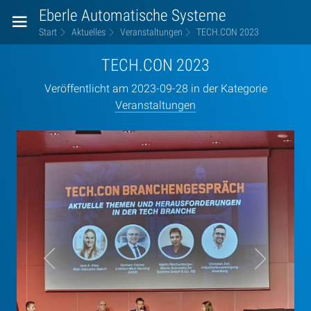
Eberle Automatische Systeme
Start
Aktuelles
Veranstaltungen
TECH.CON 2023
TECH.CON 2023
Veröffentlicht am 2023-09-28 in der Kategorie
Veranstaltungen
TECH.CON
2023
left8
right6